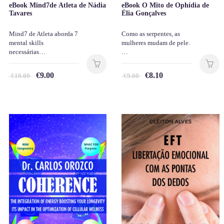
eBook Mind7de Atleta de Nádia
eBook O Mito de Ophídia de
Tavares
Élia Gonçalves
Mind7 de Atleta aborda 7
Como as serpentes, as
mental skills
mulheres mudam de pele.
necessárias…
…
€
9.00
€
8.10
€
10.00
€
9.00