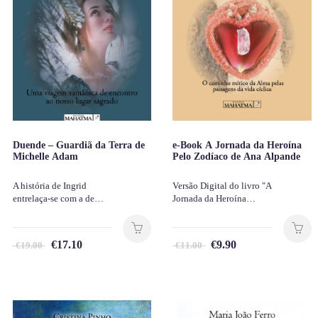
Duende – Guardiã da Terra de
e-Book A Jornada da Heroína
Michelle Adam
Pelo Zodíaco de Ana Alpande
A história de Ingrid
Versão Digital do livro "A
entrelaça-se com a de…
Jornada da Heroína…
€
17.10
€
9.90
€
19.00
€
11.00