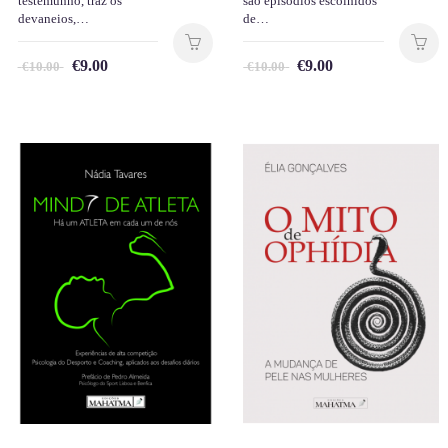
testemunho, traz os
são episódios escolhidos
devaneios,…
de…
€
9.00
€
9.00
€
10.00
€
10.00