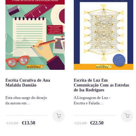
Escrita Curativa de Ana
Escrita de Luz Em
Mafalda Damião
Comunicação Com as Estrelas
de Isa Rodrigues
Esta obra surge do desejo
A Linguagem de Luz -
da autora em…
Escrita e Falada…
€
13.50
€
22.50
€
15.00
€
25.00