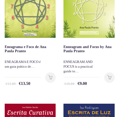
Eneagrama e Foco de Ana
Enneagram and Focus by Ana
Paula Pranto
Paula Pranto
ENEAGRAMA E FOCO é
ENNEAGRAM AND
um guia prático de…
FOCUS is a practical
guide to…
€
13.50
€
9.00
€
15.00
€
10.00