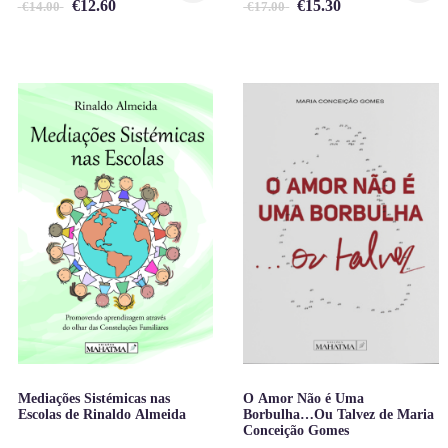
€
12.60
€
15.30
€
14.00
€
17.00
Mediações Sistémicas nas
O Amor Não é Uma
Escolas de Rinaldo Almeida
Borbulha…Ou Talvez de Maria
Conceição Gomes