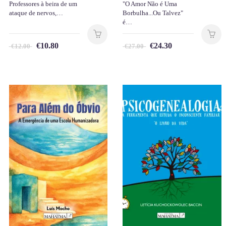
Professores à beira de um
"O Amor Não é Uma
ataque de nervos,…
Borbulha...Ou Talvez"
é…
€
10.80
€
24.30
€
12.00
€
27.00