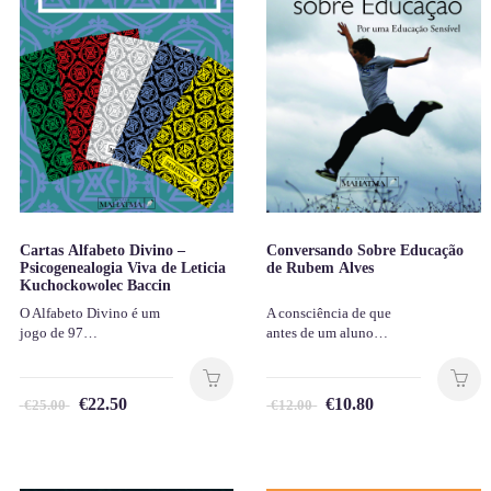
Cartas Alfabeto Divino –
Conversando Sobre Educação
Psicogenealogia Viva de Leticia
de Rubem Alves
Kuchockowolec Baccin
O Alfabeto Divino é um
A consciência de que
jogo de 97…
antes de um aluno…
€
22.50
€
10.80
€
25.00
€
12.00