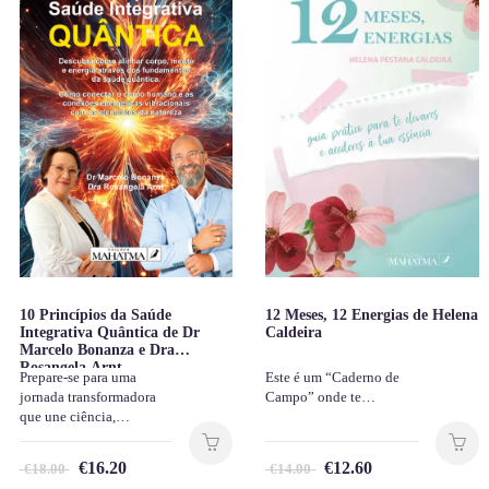
10 Princípios da Saúde
12 Meses, 12 Energias de Helena
Integrativa Quântica de Dr
Caldeira
Marcelo Bonanza e Dra
Rosangela Arnt
Prepare-se para uma
Este é um “Caderno de
jornada transformadora
Campo” onde te…
que une ciência,…
€
16.20
€
12.60
€
18.00
€
14.00