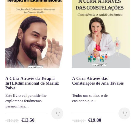
A CUra Através da Terapia
A Cura Através das
InTERdimensional de Marluz
Constelações de Ana Tavares
Paiva
Este livro vai permitir-lhe
Tenho um sonho: o de
explorar os fenómenos
ensinar o que…
paranormais…
€
13.50
€
19.80
€
15.00
€
22.00