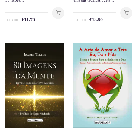
30 lições…
uma das técnicas que a…
€
11.70
€
13.50
€
13.00
€
15.00