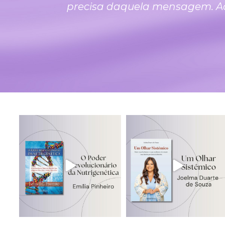
precisa daquela mensagem. Acei
edicoesmahatma
edicoesmahatma
Jul 31
Jul 29