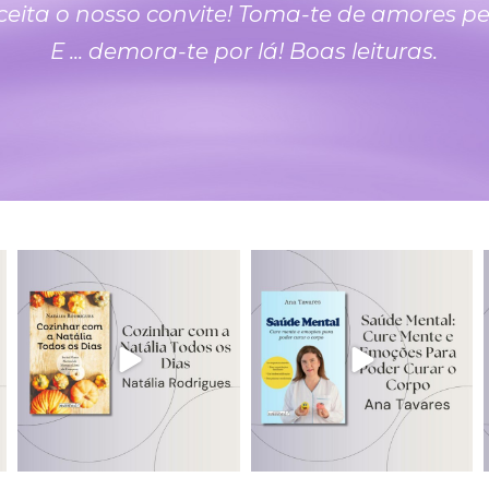
ta o nosso convite! Toma-te de amores pelas
E ... demora-te por lá! Boas leituras.
edicoesmahatma
edicoesmahatma
Jul 29
Jul 27