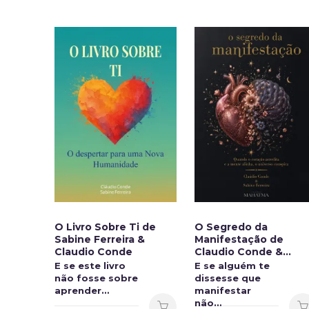
t
O Livro Sobre Ti de
O Segredo da
s e
Sabine Ferreira &
Manifestação de
Claudio Conde
Claudio Conde &
r de
Sabine Ferreira
E se este livro
E se alguém te
mião
não fosse sobre
dissesse que
aprender…
manifestar
não…