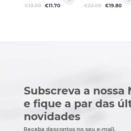
0
€
13.00
€
11.70
€
22.00
€
19.80
Subscreva a nossa 
e fique a par das ú
novidades
Receba descontos no seu e-mail.