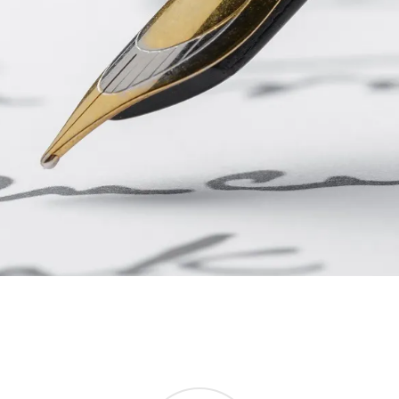
em-vin
da nova experiência de livr
Descubra a nossa seleção
SELEÇÃO MAHATMA