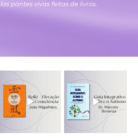
 pontes vivas feitas de livros.
edicoesmahatma
edicoesmahatma
Jul 23
Jul 21