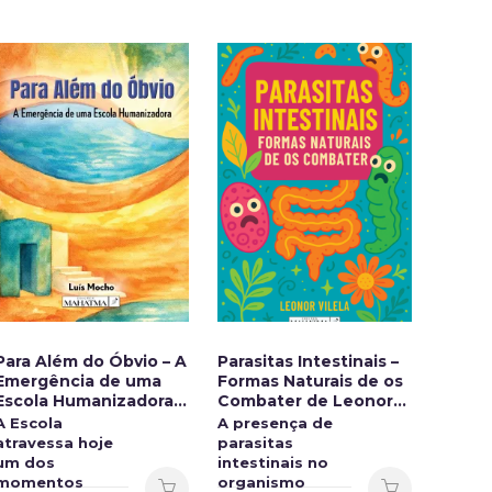
Para Além do Óbvio – A
Parasitas Intestinais –
Jesus 
Emergência de uma
Formas Naturais de os
Físic
Escola Humanizadora
Combater de Leonor
Existi
De Luis Mocho
Vilela
A Escola
A presença de
E se o
atravessa hoje
parasitas
ensin
um dos
intestinais no
de Je
momentos
organismo
foss