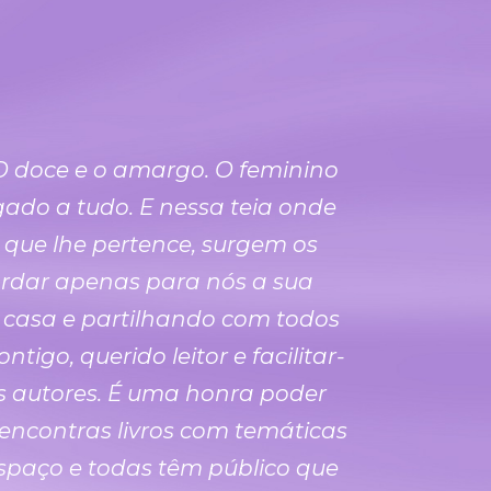
 O doce e o amargo. O feminino
ado a tudo. E nessa teia onde
 que lhe pertence, surgem os
uardar apenas para nós a sua
a casa e partilhando com todos
go, querido leitor e facilitar-
s autores. É uma honra poder
ncontras livros com temáticas
espaço e todas têm público que