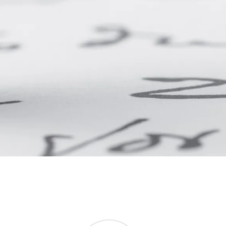
d@
aria online