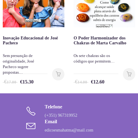
Inovação Educacional de José
O Poder Harmonizador dos
Pacheco
Chakras de Marta Carvalho
Sem presunção de
Os sete chakras são os
originalidade, José
códigos que permitem…
Pacheco sugere
propostas…
€
€
€
15.30
€
12.60
17.00
14.00
Telefone
(+351) 967319952
Email
edicoesmahatma@mail.com