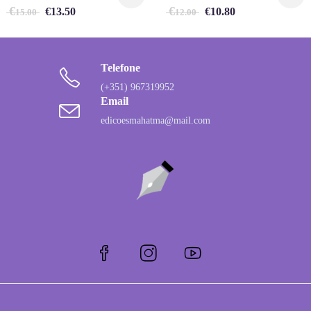
€
€
€
13.50
€
10.80
15.00
12.00
Telefone
(+351) 967319952
Email
edicoesmahatma@mail.com