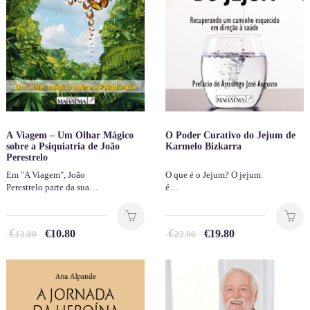
A Viagem – Um Olhar Mágico
O Poder Curativo do Jejum de
sobre a Psiquiatria de João
Karmelo Bizkarra
Perestrelo
Em "A Viagem", João
O que é o Jejum? O jejum
Perestrelo parte da sua…
é…
€
€
€
10.80
€
19.80
12.00
22.00