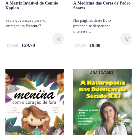
A Matriz Invisível de Connie
A Medicina das Cores de Pedro
Kaplan
Soares
Sabia que nasceu para vir
Nas páginas deste livro
entregar um Presente?…
pretende-se despertar o
interesse…
€
29.70
€
9.00
€
33.00
€
10.00