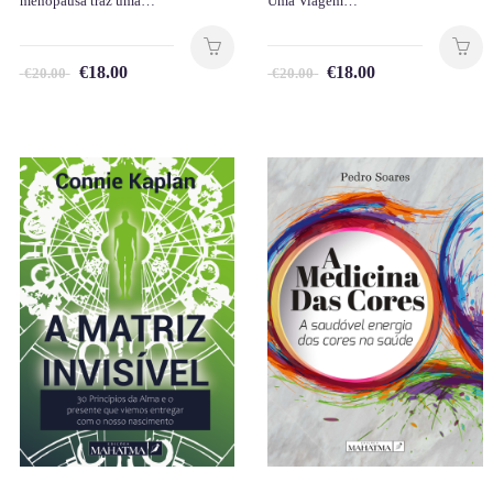
menopausa traz uma…
Uma Viagem…
€
18.00
€
18.00
€
20.00
€
20.00