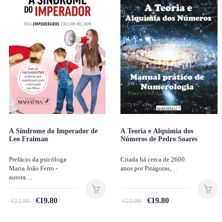
A Síndrome do Imperador de
A Teoria e Alquimia dos
Leo Fraiman
Números de Pedro Soares
Prefácio da psicóloga
Criada há cerca de 2600
Maria João Ferro -
anos por Pitágoras,…
autora…
€
19.80
€
19.80
€
22.00
€
22.00