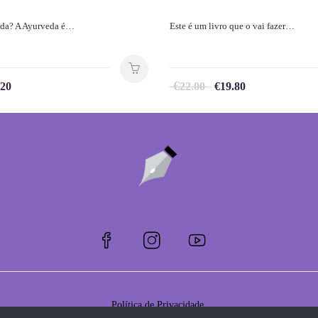
eda? A Ayurveda é…
Este é um livro que o vai fazer…
€
.20
22.00
€
19.80
Política de Privacidade