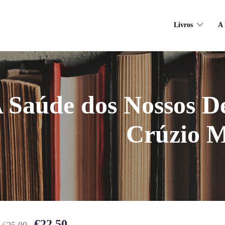
Livros
A 
 Saúde dos Nossos D
Crúzio 
€
22.50