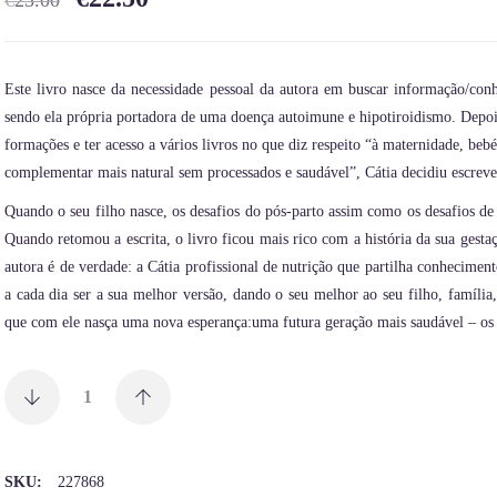
€
25.00
Este livro nasce da necessidade pessoal da autora em buscar informação/con
sendo ela própria portadora de uma doença autoimune e hipotiroidismo. Depois
formações e ter acesso a vários livros no que diz respeito “à maternidade, beb
complementar mais natural sem processados e saudável”, Cátia decidiu escrever
Quando o seu filho nasce, os desafios do pós-parto assim como os desafios de
Quando retomou a escrita, o livro ficou mais rico com a história da sua gesta
autora é de verdade: a Cátia profissional de nutrição que partilha conhecime
a cada dia ser a sua melhor versão, dando o seu melhor ao seu filho, família
que com ele nasça uma nova esperança:uma futura geração mais saudável – os
SKU:
227868