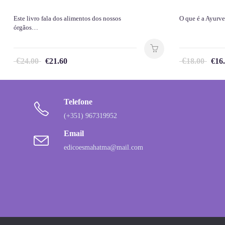
Este livro fala dos alimentos dos nossos
O que é a Ayurv
órgãos…
€
€
24.00
€
21.60
18.00
€
16
Telefone
(+351) 967319952
Email
edicoesmahatma@mail.com