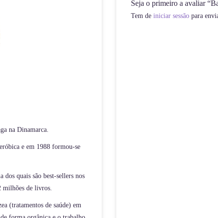
Seja o primeiro a avaliar “
Tem de
iniciar sessão
para envi
ga na Dinamarca.
 aeróbica e em 1988 formou-se
a dos quais são best-sellers nos
 milhões de livros.
zea (tratamentos de saúde) em
 de forma orgânica e o trabalho