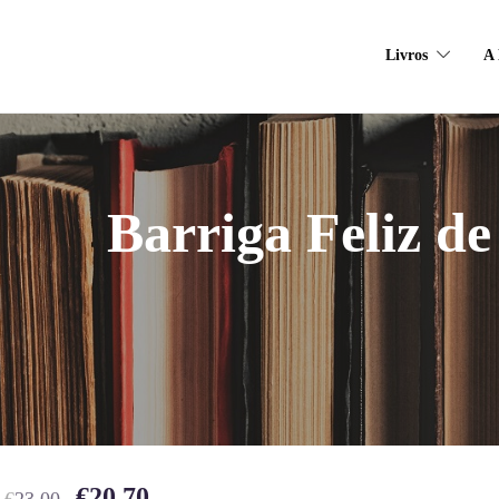
Livros
A 
Barriga Feliz d
€
20.70