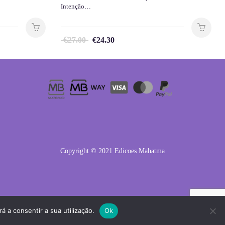
Intenção…
€
27.00
€
24.30
Copyright © 2021 Edicoes Mahatma
á a consentir a sua utilização.
Ok