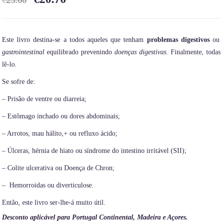
€
23.00
Este livro destina-se a todos aqueles que tenham
problemas digestivos
ou 
gastrointestinal
equilibrado prevenindo
doenças digestivas
. Finalmente, toda
lê-lo.
Se sofre de:
– Prisão de ventre ou diarreia;
– Estômago inchado ou dores abdominais;
– Arrotos, mau hálito,+ ou refluxo ácido;
– Úlceras, hérnia de hiato ou síndrome do intestino irritável (SII);
– Colite ulcerativa ou Doença de Chron;
– Hemorroidas ou diverticulose.
Então, este livro ser-lhe-á muito útil.
Desconto aplicável para Portugal Continental, Madeira e Açores.