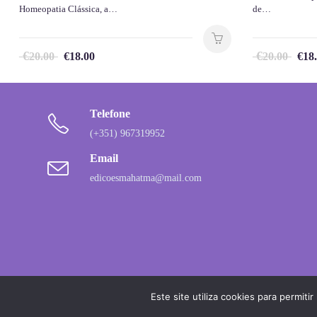
Homeopatia Clássica, a…
de…
€
€
20.00
€
18.00
20.00
€
18
Telefone
(+351) 967319952
Email
edicoesmahatma@mail.com
Este site utiliza cookies para permiti