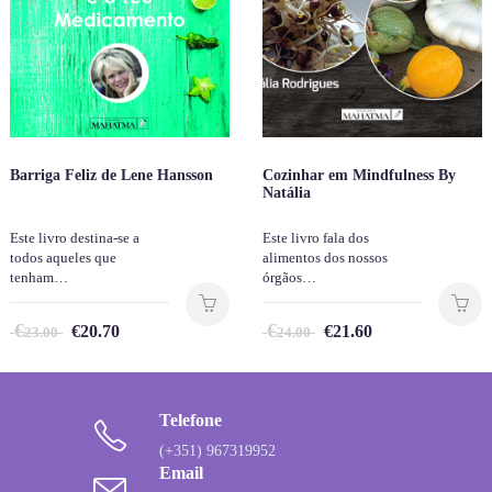
Barriga Feliz de Lene Hansson
Cozinhar em Mindfulness By
Natália
Este livro destina-se a
Este livro fala dos
todos aqueles que
alimentos dos nossos
tenham…
órgãos…
€
€
€
20.70
€
21.60
23.00
24.00
Telefone
(+351) 967319952
Email