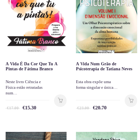
A Vida É Da Cor Que Tu A
A Vida Num Grão de
Pintas de Fátima Branco
Psicoterapia de Tatiana Neves
Neste livro Ciência e
Esta obra expõe uma
Física estão retratadas
forma singular e única…
num…
€
15.30
€
20.70
€
17.00
€
23.00