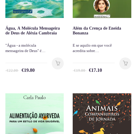
Água, A Molécula Mensageira
Além da Crença de Eneida
de Deus de Aléxia Cambraia
Bonanza
"Água - a molécula
E se aquilo em que você
mensageira de Deus" é…
acredita sobre…
€
19.80
€
17.10
€
22.00
€
19.00