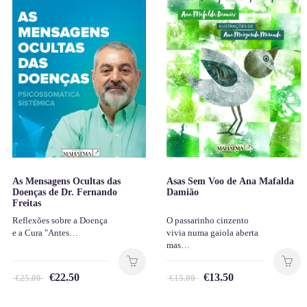
As Mensagens Ocultas das
Asas Sem Voo de Ana Mafalda
Doenças de Dr. Fernando
Damião
Freitas
Reflexões sobre a Doença
O passarinho cinzento
e a Cura "Antes…
vivia numa gaiola aberta
mas…
€
22.50
€
13.50
€
25.00
€
15.00