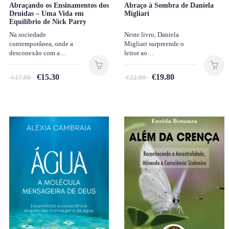
Abraçando os Ensinamentos dos
Abraço à Sombra de Daniela
Druidas – Uma Vida em
Migliari
Equilíbrio de Nick Parry
Na sociedade
Neste livro, Daniela
contemporânea, onde a
Migliari surpreende o
desconexão com a…
leitor ao…
€
15.30
€
19.80
€
17.00
€
22.00