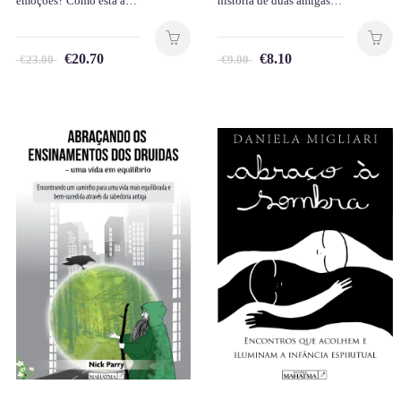
emoções? Como está a…
história de duas amigas…
€
20.70
€
8.10
€
23.00
€
9.00