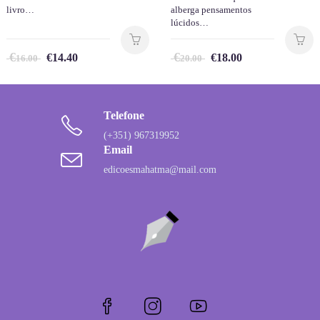
livro…
alberga pensamentos
lúcidos…
€
€
€
14.40
€
18.00
16.00
20.00
Telefone
(+351) 967319952
Email
edicoesmahatma@mail.com