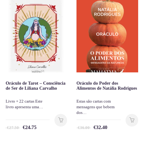
Oráculo de Tarot – Consciência
Oráculo do Poder dos
de Ser de Liliana Carvalho
Alimentos de Natália Rodrigues
Livro + 22 cartas Este
Estas são cartas com
livro apresenta uma…
mensagens que bebem
dos…
€
24.75
€
32.40
€
27.50
€
36.00