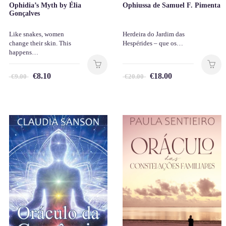
Ophidia’s Myth by Élia
Ophiussa de Samuel F. Pimenta
Gonçalves
Like snakes, women
Herdeira do Jardim das
change their skin. This
Hespérides – que os…
happens…
€
8.10
€
18.00
€
9.00
€
20.00