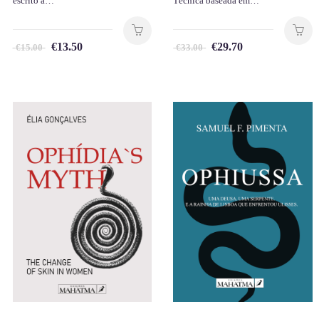
escrito a…
Técnica baseada em…
€
13.50
€
29.70
€
15.00
€
33.00