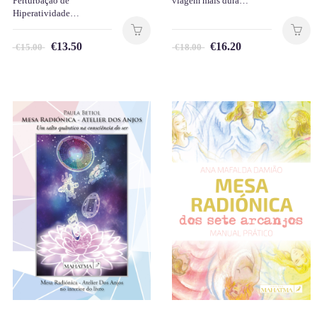
Perturbação de
viagem mais dura…
Hiperatividade…
€
13.50
€
16.20
€
15.00
€
18.00