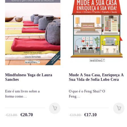
Mindfulness Yoga de Laura
Mude A Sua Casa, Enriqueça A
Sanches
Sua Vida de Sofia Lobo Cera
Este é um livro sobre a
O que é o Feng Shui? O
forma como…
Feng…
€
20.70
€
17.10
€
23.00
€
19.00