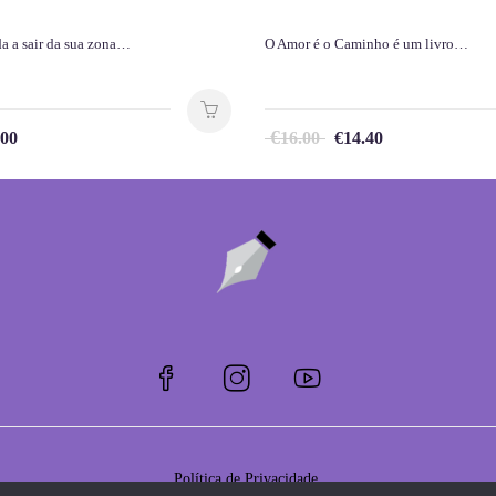
a a sair da sua zona…
O Amor é o Caminho é um livro…
€
.00
16.00
€
14.40
Política de Privacidade