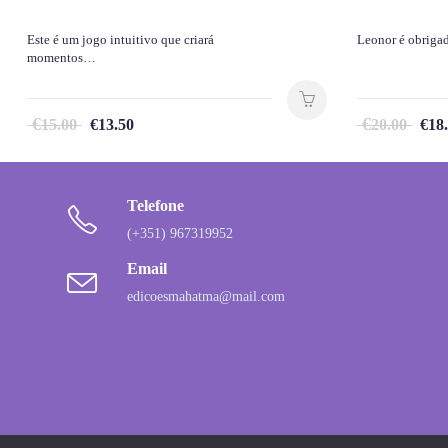
Este é um jogo intuitivo que criará
Leonor é obrigad
momentos…
€
€
15.00
€
13.50
20.00
€
18
Telefone
(+351) 967319952
Email
edicoesmahatma@mail.com