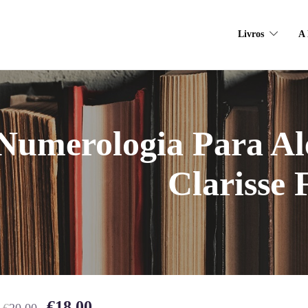
Livros
A 
Numerologia Para A
Clarisse 
€
18.00