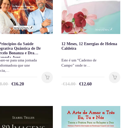
Princípios da Saúde
12 Meses, 12 Energias de Helena
egrativa Quântica de Dr
Caldeira
celo Bonanza e Dra
angela Arnt
pare-se para uma jornada
Este é um “Caderno de
nsformadora que une
Campo” onde te…
ncia,…
8.00
€
16.20
€
14.00
€
12.60