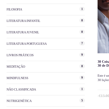
1
FILOSOFIA
8
LITERATURA INFANTIL
0
LITERATURA JUVENIL
7
LITERATURA PORTUGUESA
9
LIVROS PRÁTICOS
30 Cois
30 de D
8
MEDITAÇÃO
Este é u
9
MINDFULNESS
30 liçõ
1
NÃO CLASSIFICADA
€
13.0
5
NUTRIGENÉTICA