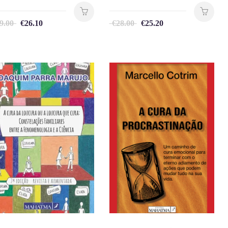
9.00
€
26.10
€
28.00
€
25.20