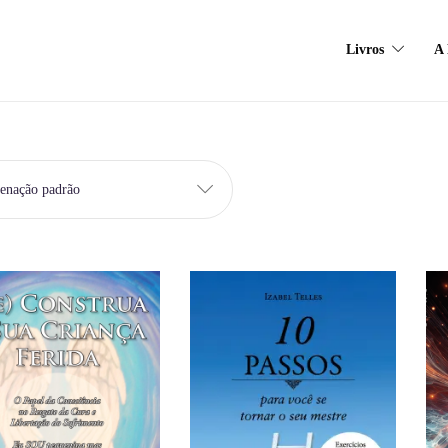
Livros
A 
enação padrão