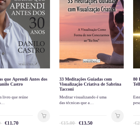
as que Aprendi Antes dos
33 Meditações Guiadas com
80 
anilo Castro
Visualização Criativa de Sabrina
Tel
Tacconi
m livro que reúne
Meditar visualizando é uma
Est
es…
das técnicas que a…
pes
0
€
11.70
€
15.00
€
13.50
€
2