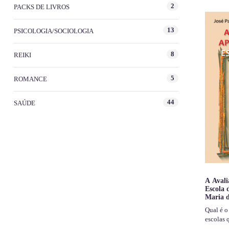
2
PACKS DE LIVROS
13
PSICOLOGIA/SOCIOLOGIA
8
REIKI
5
ROMANCE
44
SAÚDE
A Aval
Escola 
Maria 
Qual é o
escolas