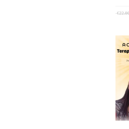
€
22.0