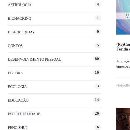
4
ASTROLOGIA
1
BIOHACKING
0
BLACK FRIDAY
(Re)Con
5
CONTOS
Ferida 
80
DESENVOLVIMENTO PESSOAL
A relaçã
emoções
10
EBOOKS
€
15.0
3
ECOLOGIA
14
EDUCAÇÃO
20
ESPIRITUALIDADE
6
FENG SHUI