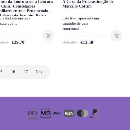
ura da Loucura ou a Loucura
A Cura da Procrastinação de
 Cura: Constelações
Marcello Cotrim
iliares entre a Fenomenologia
 Ciência de Joaquim Parra
ura da Loucura ou a
Este livro apresenta um
rujo
cura que…
caminho de cura
emocional…
3.00
€
29.70
€
15.00
€
13.50
15
16
17
Next