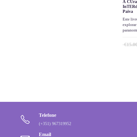
A CUra 
InTERd
Paiva
Este livr
explorar
paranor
€
15.0
Telefone
(+351) 967319952
Email