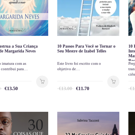
strua a Sua Criança
10 Passos Para Você se Tornar o
10 
de Margarida Neves
Seu Mestre de Izabel Telles
Int
Mar
Ros
o imatura com as
Este livro foi escrito com o
Pre
 contribui para…
objetivo de…
tra
ciê
0
€
13.50
€
13.00
€
11.70
€
1