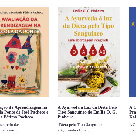
iação da Aprendizagem na
A Ayurveda à Luz da Dieta Pelo
A C
da Ponte de José Pacheco e
Tipo Sanguíneo de Emília O. G.
Pra
de Fátima Pacheco
Pinheiro
Kok
 segredo das
"Dieta pelo Tipo Sanguíneo
A Ci
 que fazem…
e Ayurveda - Uma…
Pra