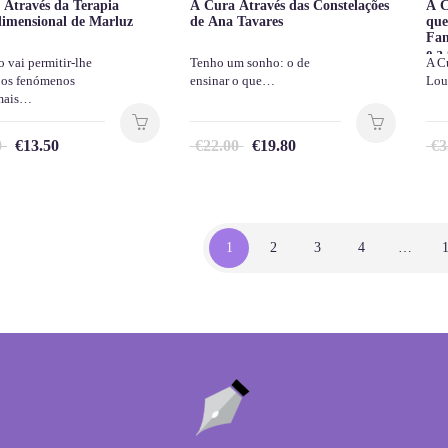
Através da Terapia
A Cura Através das Constelações
A C
imensional de Marluz
de Ana Tavares
que
Fam
e a
o vai permitir-lhe
Tenho um sonho: o de
A C
Ma
 os fenómenos
ensinar o que…
Lou
mais…
0
€
13.50
€
22.00
€
19.80
€
3
1
2
3
4
…