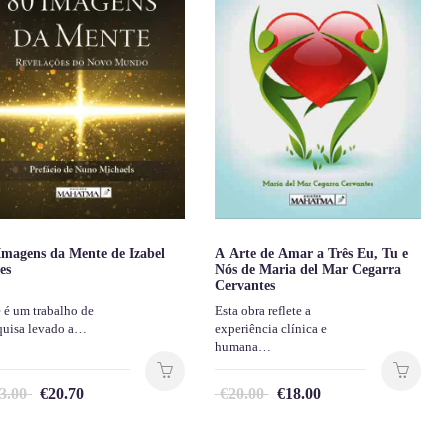
Imagens da Mente de Izabel
A Arte de Amar a Três Eu, Tu e
les
Nós de Maria del Mar Cegarra
Cervantes
e é um trabalho de
Esta obra reflete a
quisa levado a…
experiência clínica e
humana…
3.00
€
20.70
€
20.00
€
18.00