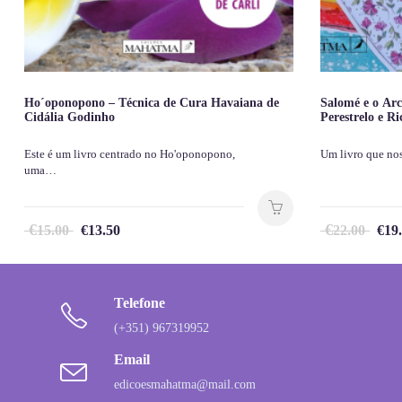
Ho´oponopono – Técnica de Cura Havaiana de
Salomé e o Arc
Cidália Godinho
Perestrelo e R
Este é um livro centrado no Ho'oponopono,
Um livro que no
uma…
€
€
15.00
€
13.50
22.00
€
19
Telefone
(+351) 967319952
Email
edicoesmahatma@mail.com