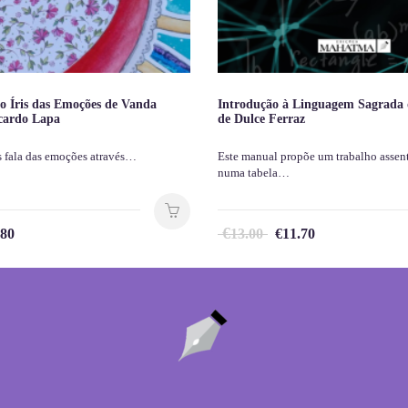
o Íris das Emoções de Vanda
Introdução à Linguagem Sagrada
icardo Lapa
de Dulce Ferraz
s fala das emoções através…
Este manual propõe um trabalho assen
numa tabela…
€
.80
13.00
€
11.70