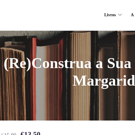
Livros
A 
(Re)Construa a Sua
Margarid
€
13.50