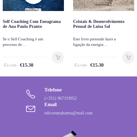
Self Coaching Com Eneagrama
Cristais & Desenvolvimento
de Ana Paula Pranto
Pessoal de Luísa Sal
Se o Self Coaching é um
Este livro pretende fazer a
processo de…
ligação da energia…
€
€
€
15.30
€
15.30
17.00
17.00
Telefone
(+351) 967319952
Email
edicoesmahatma@mail.com