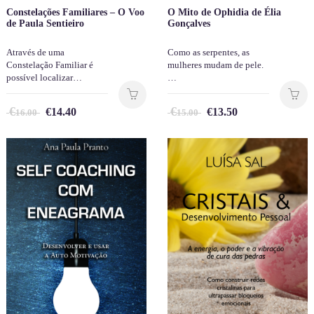
Constelações Familiares – O Voo
O Mito de Ophidia de Élia
de Paula Sentieiro
Gonçalves
Através de uma
Como as serpentes, as
Constelação Familiar é
mulheres mudam de pele.
possível localizar…
…
€
€
€
14.40
€
13.50
16.00
15.00