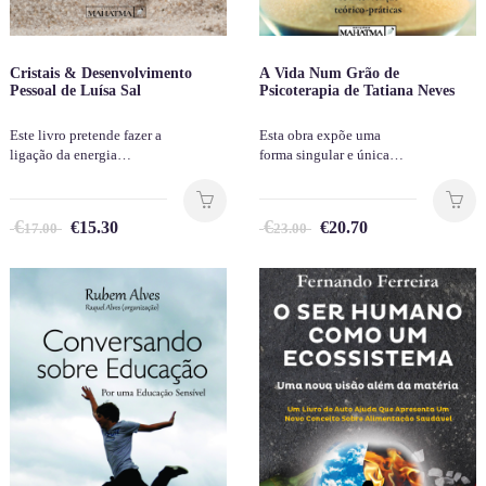
Cristais & Desenvolvimento
A Vida Num Grão de
Pessoal de Luísa Sal
Psicoterapia de Tatiana Neves
Este livro pretende fazer a
Esta obra expõe uma
ligação da energia…
forma singular e única…
€
€
€
15.30
€
20.70
17.00
23.00