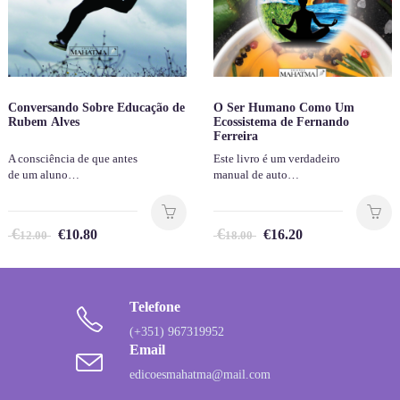
Conversando Sobre Educação de
O Ser Humano Como Um
Rubem Alves
Ecossistema de Fernando
Ferreira
A consciência de que antes
Este livro é um verdadeiro
de um aluno…
manual de auto…
€
€
€
10.80
€
16.20
12.00
18.00
Telefone
(+351) 967319952
Email
edicoesmahatma@mail.com