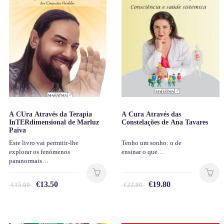
A CUra Através da Terapia
A Cura Através das
InTERdimensional de Marluz
Constelações de Ana Tavares
Paiva
Este livro vai permitir-lhe
Tenho um sonho: o de
explorar os fenómenos
ensinar o que…
paranormais…
€
13.50
€
19.80
€
15.00
€
22.00