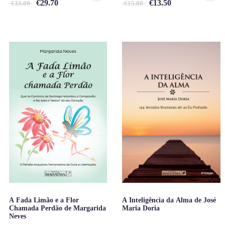
€
29.70
€
13.50
€
33.00
€
15.00
A Fada Limão e a Flor
A Inteligência da Alma de José
Chamada Perdão de Margarida
Maria Doria
Neves