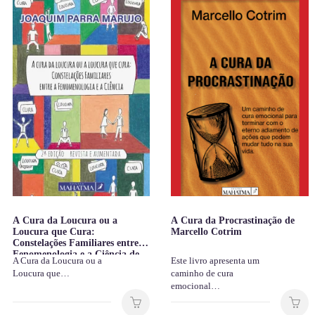
A Cura da Loucura ou a
A Cura da Procrastinação de
Loucura que Cura:
Marcello Cotrim
Constelações Familiares entre a
Fenomenologia e a Ciência de
A Cura da Loucura ou a
Este livro apresenta um
Joaquim Parra Marujo
Loucura que…
caminho de cura
emocional…