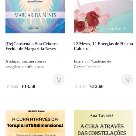
(Re)Construa a Sua Criança
12 Meses, 12 Energias de Helena
Ferida de Margarida Neves
Caldeira
A relação imatura com as
Este é um “Caderno de
emoções contribui para…
Campo” onde te…
€
13.50
€
12.60
€
15.00
€
14.00