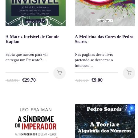
A Matriz Invisível de Connie
A Medicina das Cores de Pedro
Kaplan
Soares
Sabia que nasceu para vir
Nas páginas deste livro
entregar um Presente?…
pretende-se despertar o
interesse…
€
29.70
€
9.00
€
33.00
€
10.00