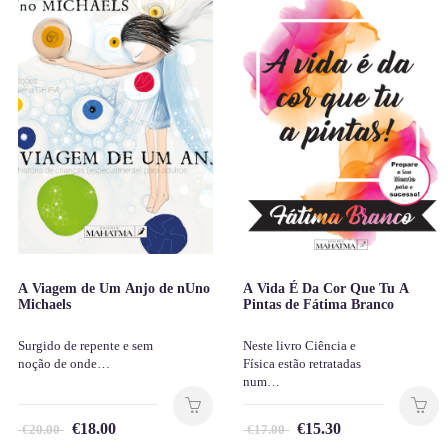
A Viagem de Um Anjo de nUno
A Vida É Da Cor Que Tu A
Michaels
Pintas de Fátima Branco
Surgido de repente e sem
Neste livro Ciência e
noção de onde…
Física estão retratadas
num…
€
18.00
€
15.30
€
20.00
€
17.00