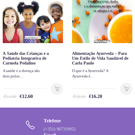
A Saúde das Crianças e a
Alimentação Ayurveda – Para
Pediatria Integrativa de
Um Estilo de Vida Saudável de
Carmela Pedalino
Carla Paulo
A saúde e a doença são
O que é a Ayurveda? A
dois polos…
Ayurveda é…
€
€
€
12.60
€
16.20
14.00
18.00
Telefone
(+351) 967319952