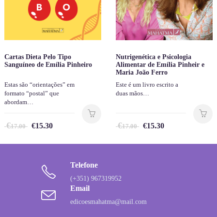
Cartas Dieta Pelo Tipo
Nutrigenética e Psicologia
Sanguíneo de Emília Pinheiro
Alimentar de Emília Pinheir e
Maria João Ferro
Estas são “orientações” em
Este é um livro escrito a
formato “postal” que
duas mãos…
abordam…
€
€
€
15.30
€
15.30
17.00
17.00
Telefone
(+351) 967319952
Email
edicoesmahatma@mail.com