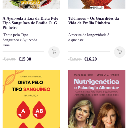
A Ayurveda à Luz da Dieta Pelo
Telómeros – Os Guardiões da
Tipo Sanguíneo de Emília O. G.
Vida de Emília Pinheiro
Pinheiro
"Dieta pelo Tipo
A receita da longevidade é
Sanguíneo e Ayurveda -
o que este…
Uma…
€
€
€
15.30
€
16.20
17.00
18.00