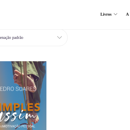
Livros
A 
enação padrão