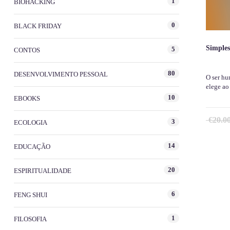
1
BIOHACKING
0
BLACK FRIDAY
Simples
5
CONTOS
80
DESENVOLVIMENTO PESSOAL
O ser hu
elege a
10
EBOOKS
€
20.0
3
ECOLOGIA
14
EDUCAÇÃO
20
ESPIRITUALIDADE
6
FENG SHUI
1
FILOSOFIA