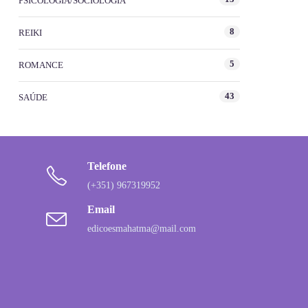
PSICOLOGIA/SOCIOLOGIA
8
REIKI
5
ROMANCE
43
SAÚDE
Telefone
(+351) 967319952
Email
edicoesmahatma@mail.com