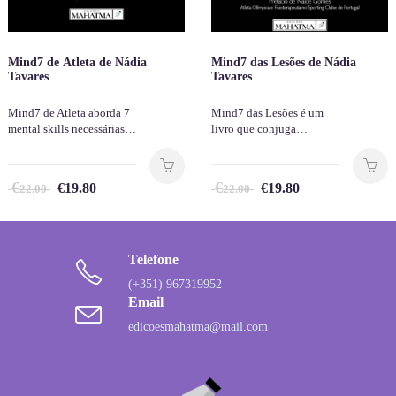
Mind7 de Atleta de Nádia
Mind7 das Lesões de Nádia
Tavares
Tavares
Mind7 de Atleta aborda 7
Mind7 das Lesões é um
mental skills necessárias…
livro que conjuga…
€
€
€
19.80
€
19.80
22.00
22.00
Telefone
(+351) 967319952
Email
edicoesmahatma@mail.com