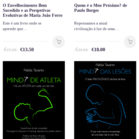
O Envelhecimento Bem
Quem é o Meu Próximo? de
Sucedido e as Perspetivas
Paulo Borges
Evolutivas de Maria João Ferro
Este é um livro onde se
Repensamos a atual
aprende que…
civilização à luz de uma…
€
€
€
13.50
€
18.00
15.00
20.00