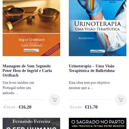
Massagem de Som Segundo
Urinoterapia – Uma Visão
Peter Hess de Ingrid e Carla
Terapêutica de Balkrishna
Ortlbach
Um livro inédito em
Esta obra tem por objetivo
Portugal sobre um
mostrar que a…
método…
€
€
€
16.20
€
11.70
18.00
13.00