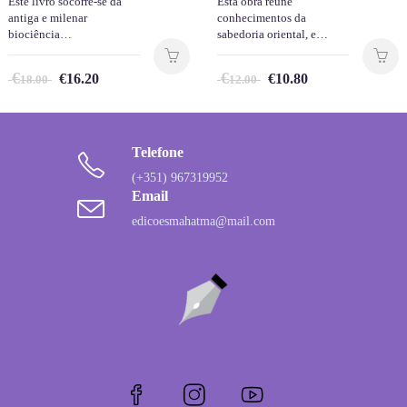
Este livro socorre-se da
Esta obra reúne
antiga e milenar
conhecimentos da
biociência…
sabedoria oriental, e…
€
€
€
16.20
€
10.80
18.00
12.00
Telefone
(+351) 967319952
Email
edicoesmahatma@mail.com