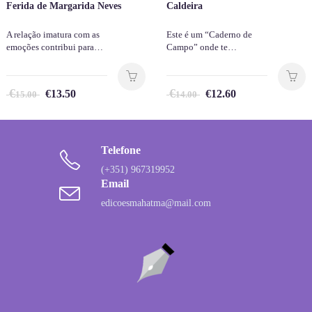
Ferida de Margarida Neves
Caldeira
A relação imatura com as
Este é um “Caderno de
emoções contribui para…
Campo” onde te…
€
€
€
13.50
€
12.60
15.00
14.00
Telefone
(+351) 967319952
Email
edicoesmahatma@mail.com