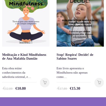
Meditação e Kind Mindfulness
Stop! Respira! Decide! de
de Ana Mafalda Damião
Sabino Soares
Esta obra reúne
Este livro apresenta o
conhecimentos da
Mindfulness não apenas
sabedoria oriental, e…
como…
€
€
€
10.80
€
15.30
12.00
17.00