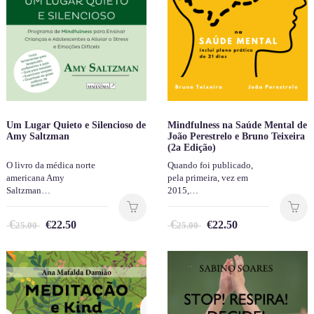
Um Lugar Quieto e Silencioso de
Mindfulness na Saúde Mental de
Amy Saltzman
João Perestrelo e Bruno Teixeira
(2a Edição)
O livro da médica norte
Quando foi publicado,
americana Amy
pela primeira, vez em
Saltzman…
2015,…
€
€
€
22.50
€
22.50
25.00
25.00