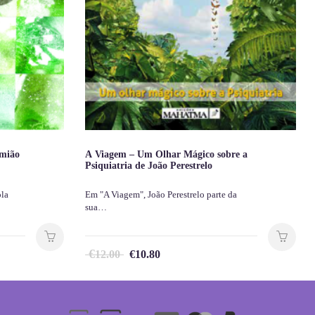
amião
A Viagem – Um Olhar Mágico sobre a
Psiquiatria de João Perestrelo
ola
Em "A Viagem", João Perestrelo parte da
sua…
€
12.00
€
10.80