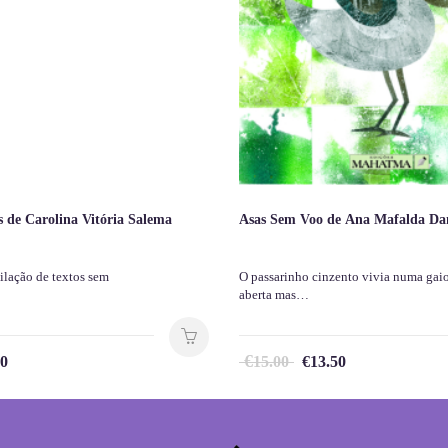
 de Carolina Vitória Salema
Asas Sem Voo de Ana Mafalda D
ilação de textos sem
O passarinho cinzento vivia numa gai
aberta mas…
€
00
15.00
€
13.50