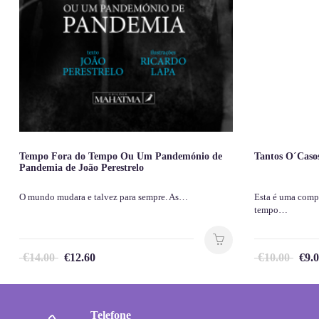
Tempo Fora do Tempo Ou Um Pandemónio de
Tantos O´Casos
Pandemia de João Perestrelo
O mundo mudara e talvez para sempre. As…
Esta é uma comp
tempo…
€
€
14.00
€
12.60
10.00
€
9.
Telefone