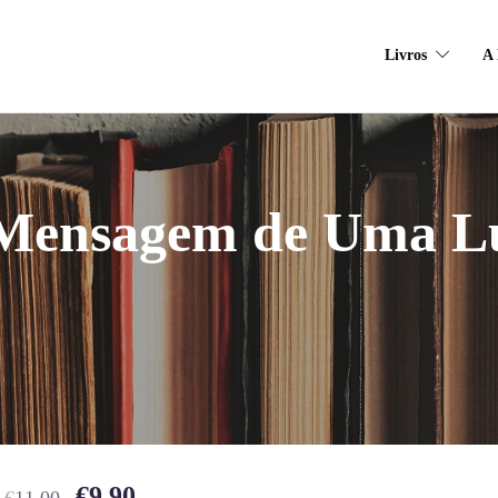
Livros
A 
Mensagem de Uma Lu
€
9.90