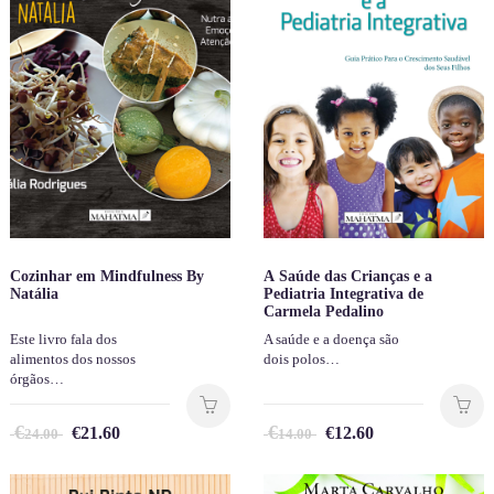
Cozinhar em Mindfulness By
A Saúde das Crianças e a
Natália
Pediatria Integrativa de
Carmela Pedalino
Este livro fala dos
A saúde e a doença são
alimentos dos nossos
dois polos…
órgãos…
€
€
€
21.60
€
12.60
24.00
14.00