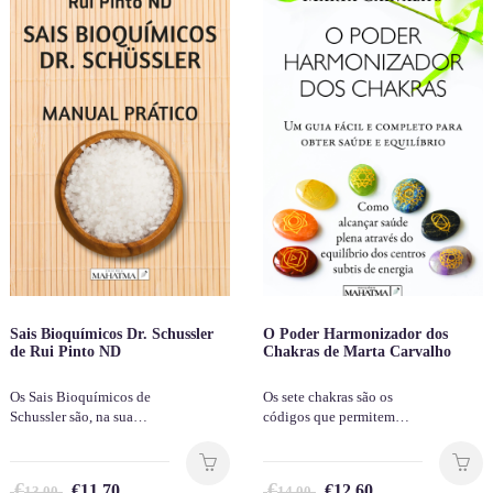
Sais Bioquímicos Dr. Schussler
O Poder Harmonizador dos
de Rui Pinto ND
Chakras de Marta Carvalho
Os Sais Bioquímicos de
Os sete chakras são os
Schussler são, na sua…
códigos que permitem…
€
€
€
11.70
€
12.60
13.00
14.00