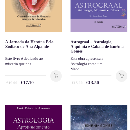
A Jornada da Heroína Pelo
Astrograal – Astrologia,
Zodíaco de Ana Alpande
Alquimia e Cabala de Isménia
Gomes
Este livro é dedicado ao
Esta obra apresenta a
mistério que nos…
Astrologia como um
Mapa…
€
17.10
€
13.50
€
19.00
€
15.00