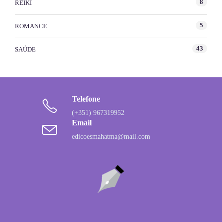
8
REIKI
5
ROMANCE
43
SAÚDE
Telefone
(+351) 967319952
Email
edicoesmahatma@mail.com