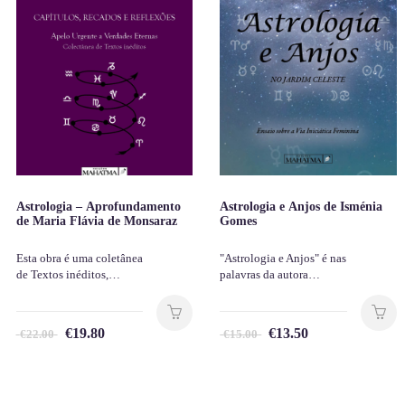
Astrologia – Aprofundamento
Astrologia e Anjos de Isménia
de Maria Flávia de Monsaraz
Gomes
Esta obra é uma coletânea
"Astrologia e Anjos" é nas
de Textos inéditos,…
palavras da autora…
€
19.80
€
13.50
€
22.00
€
15.00