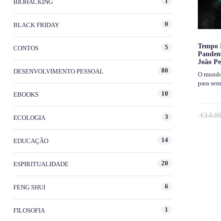
1
BIOHACKING
0
BLACK FRIDAY
Tempo 
5
CONTOS
Pandem
João Pe
80
DESENVOLVIMENTO PESSOAL
O mundo
para se
10
EBOOKS
€
14.0
3
ECOLOGIA
14
EDUCAÇÃO
20
ESPIRITUALIDADE
6
FENG SHUI
1
FILOSOFIA