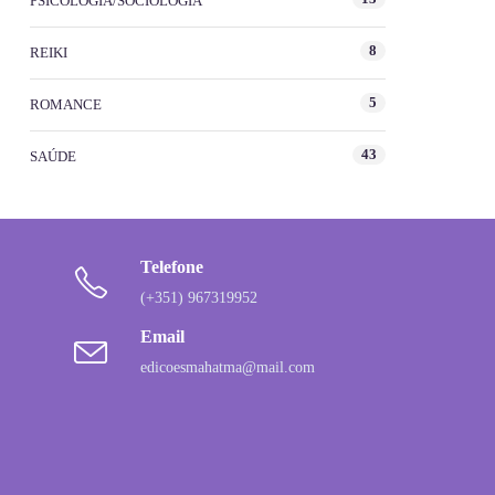
PSICOLOGIA/SOCIOLOGIA
8
REIKI
5
ROMANCE
43
SAÚDE
Telefone
(+351) 967319952
Email
edicoesmahatma@mail.com