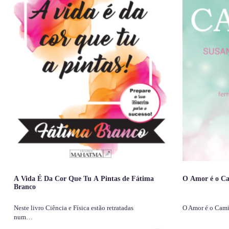
A Vida É Da Cor Que Tu A Pintas de Fátima
O Amor é o Ca
Branco
Neste livro Ciência e Física estão retratadas
O Amor é o Cam
num…