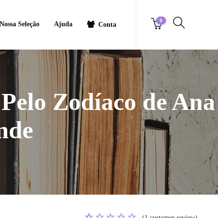
0
Nossa Seleção
Ajuda
Conta
 Pelo Zodíaco de Ana
nde
(
1
customer review)