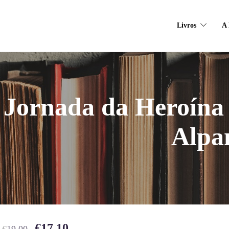
Livros
A 
 Jornada da Heroína
Alpa
€
17.10