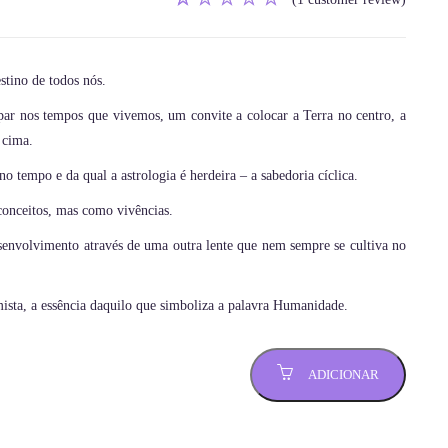
Classificado
1
com
5.00
em 5
com
estino de todos nós.
base em
classificação
par nos tempos que vivemos, um convite a colocar a Terra no centro, a
de
 cima.
cliente
 tempo e da qual a astrologia é herdeira – a sabedoria cíclica.
conceitos, mas como vivências.
senvolvimento através de uma outra lente que nem sempre se cultiva no
imista, a essência daquilo que simboliza a palavra Humanidade.
ADICIONAR