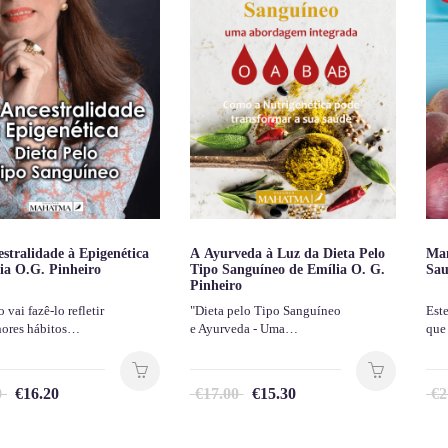
stralidade à Epigenética
A Ayurveda à Luz da Dieta Pelo
Man
ia O.G. Pinheiro
Tipo Sanguíneo de Emília O. G.
Sau
Pinheiro
o vai fazê-lo refletir
"Dieta pelo Tipo Sanguíneo
Est
hores hábitos…
e Ayurveda - Uma…
que
0
€
16.20
€
17.00
€
15.30
€
2