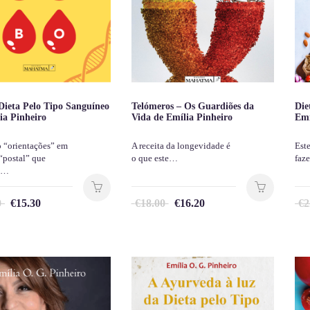
Dieta Pelo Tipo Sanguíneo
Telómeros – Os Guardiões da
Die
ia Pinheiro
Vida de Emília Pinheiro
Emí
o “orientações” em
A receita da longevidade é
Este
“postal” que
o que este…
faz
m…
0
€
15.30
€
18.00
€
16.20
€
2