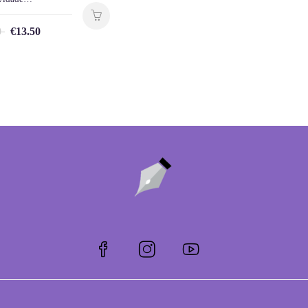
0
€
13.50