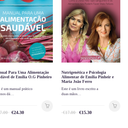
ual Para Uma Alimentação
Nutrigenética e Psicologia
dável de Emília O.G Pinheiro
Alimentar de Emília Pinheir e
Maria João Ferro
e é um manual prático
Este é um livro escrito a
 nos dá…
duas mãos…
7.00
€
24.30
€
17.00
€
15.30