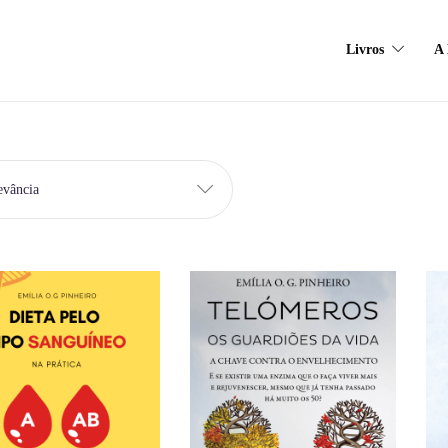
Livros
A 
evância