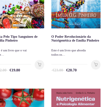
ta Pelo Tipo Sanguíneo de
O Poder Revolucionário da
lia Pinheiro
Nutrigenética de Emília Pinheiro
 é um livro que o vai
Este é um livro que aborda
er…
todos os…
2.00
€
19.80
€
23.00
€
20.70