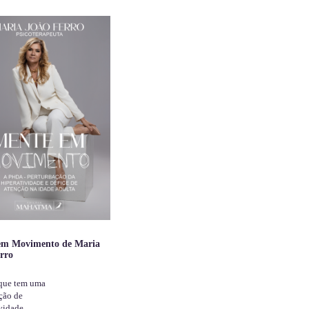
em Movimento de Maria
rro
 que tem uma
ção de
ividade…